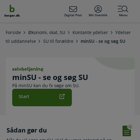
dens
hold
Digital Post
Mit Overblik
Menu
borger.dk
Forside
Økonomi, skat, SU
Kontante ydelser
Ydelser
til uddannelse
SU til forældre
minSU - se og søg SU
minSU - se og søg SU. Selvbetjening
minSU - se og søg SU
På minSU kan du fx søge om SU.
Start
Sådan gør du