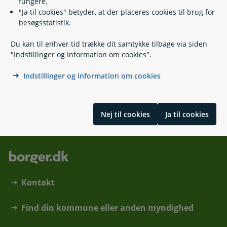
fungere.
"Ja til cookies" betyder, at der placeres cookies til brug for
Uddannelses- og Forskningsstyrelsen, SU
besøgsstatistik.
72 31 79 00
(
Telefontid
)
Du kan til enhver tid trække dit samtykke tilbage via siden
su@ufm.dk
"Indstillinger og information om cookies".
Hjemmeside
Indstillinger og information om cookies
Haraldsgade 53
2100 København Ø
Nej til cookies
Ja til cookies
Kontakt
Find din kommune eller anden myndighed