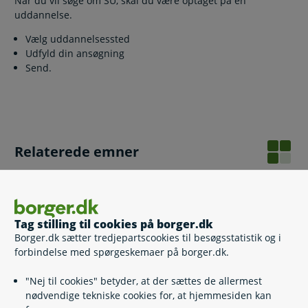
Når du vil søge om SU, skal du være optaget på en
uddannelse.
Vælg uddannelsessted
Udfyld din ansøgning
Send.
Relaterede emner
Søg SU
SU i udlandet
SU til forældre
Tag stilling til cookies på borger.dk
Befordringstilskud til arbejdsmarkedsuddannelser
Borger.dk sætter tredjepartscookies til besøgsstatistik og i
forbindelse med spørgeskemaer på borger.dk.
"Nej til cookies" betyder, at der sættes de allermest
Kontakt
nødvendige tekniske cookies for, at hjemmesiden kan