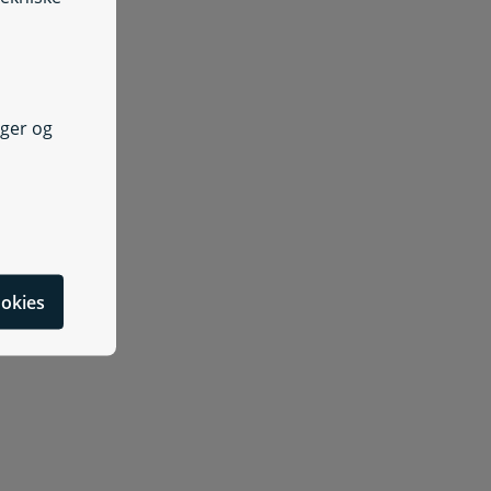
nger og
cookies