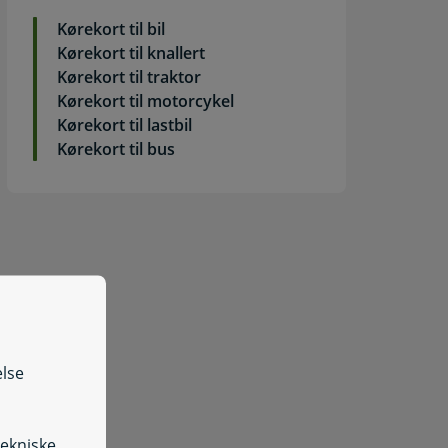
Kørekort til bil
Kørekort til knallert
Kørekort til traktor
Kørekort til motorcykel
Kørekort til lastbil
Kørekort til bus
else
tekniske
dfyld lægeattest til ansøgning om kørekort