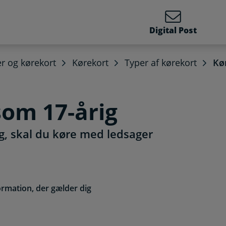
Digital Post
er og kørekort
Kørekort
Typer af kørekort
Kør
 som 17-årig
ig, skal du køre med ledsager
ormation, der gælder dig