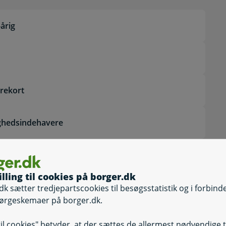
-årig
ørekort
ghedsindehavere
illing til cookies på borger.dk
estået køreprøven
dk sætter tredjepartscookies til besøgsstatistik og i forbind
ørgeskemaer på borger.dk.
Selvbetjening
til cookies" betyder, at der sættes de allermest nødvendige 
Selvbetjening, U