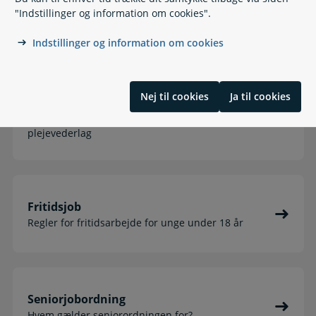
Konkurs, ophør og rekonstruktion
"Indstillinger og information om cookies".
Konkurs, ophør og rekonstruktion: Udbetaling,
feriepenge, skat
Indstillinger og information om cookies
Nej til cookies
Ja til cookies
Orlov
Sorgorlov, pasning af alvorligt syge børn,
plejevederlag
Fritidsjob
Regler for fritidsarbejde for unge under 18 år
Seniorjobordning
Hvem gælder seniorordningen for?