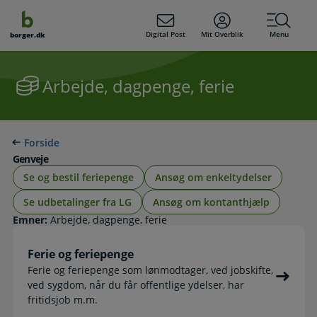
dens
hold
Digital Post
Mit Overblik
Menu
borger.dk
Arbejde, dagpenge, ferie
Forside
Genveje
Se og bestil feriepenge
Ansøg om enkeltydelser
Se udbetalinger fra LG
Ansøg om kontanthjælp
Emner:
Arbejde, dagpenge, ferie
Ferie og feriepenge
Ferie og feriepenge som lønmodtager, ved jobskifte,
ved sygdom, når du får offentlige ydelser, har
fritidsjob m.m.