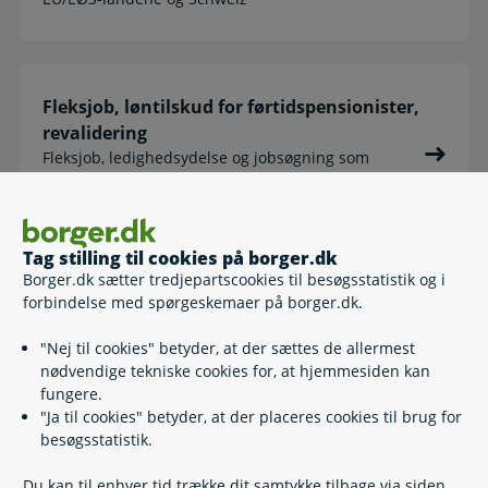
Fleksjob, løntilskud for førtidspensionister,
revalidering
Fleksjob, ledighedsydelse og jobsøgning som
fleksjobber, løntilskud for førtidspensionister,
revalidering, ressourceforløbsydelse
Tag stilling til cookies på borger.dk
Borger.dk sætter tredjepartscookies til besøgsstatistik og i
forbindelse med spørgeskemaer på borger.dk.
Job, uddannelse og handicap
Fortrinsadgang til job, hjælpemidler til job,
"Nej til cookies" betyder, at der sættes de allermest
løntilskud til nyuddannede med handicap,
nødvendige tekniske cookies for, at hjemmesiden kan
mentorstøtte, personlig assistance til job
fungere.
"Ja til cookies" betyder, at der placeres cookies til brug for
besøgsstatistik.
Du kan til enhver tid trække dit samtykke tilbage via siden