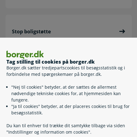
Stop boligstøtte
Tag stilling til cookies på borger.dk
Borger.dk sætter tredjepartscookies til besøgsstatistik og i
Fuldmagt: Hjælp en anden med boligstøtte
forbindelse med spørgeskemaer på borger.dk.
"Nej til cookies" betyder, at der sættes de allermest
nødvendige tekniske cookies for, at hjemmesiden kan
fungere.
"Ja til cookies" betyder, at der placeres cookies til brug for
Boligstøtte i særlige situationer
besøgsstatistik.
Du kan til enhver tid trække dit samtykke tilbage via siden
"Indstillinger og information om cookies".