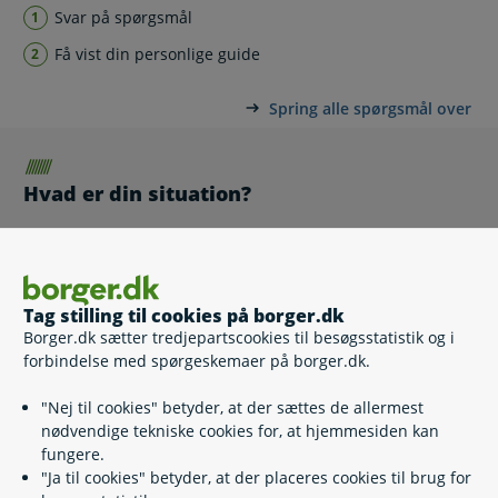
Svar på spørgsmål
Få vist din personlige guide
Spring alle spørgsmål over
Hvad er din situation?
Vælg den situation, der passer bedst på dig. Du kan vælge,
at du læser guiden på vegne af anden, hvis du skal hjælpe
en anden med flytningen og have et overblik over, hvilke
fuldmagter I skal bruge.
Tag stilling til cookies på borger.dk
Borger.dk sætter tredjepartscookies til besøgsstatistik og i
Jeg læser guiden på vegne af mig selv
forbindelse med spørgeskemaer på borger.dk.
Jeg læser guiden på vegne af en anden
"Nej til cookies" betyder, at der sættes de allermest
nødvendige tekniske cookies for, at hjemmesiden kan
fungere.
Næste
"Ja til cookies" betyder, at der placeres cookies til brug for