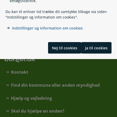
besøgsstatistik.
Vær opmærksom på, at vi ikke gemmer eller sender
Du kan til enhver tid trække dit samtykke tilbage via siden
i
Information
dine svar videre.
"Indstillinger og information om cookies".
Skrevet af Digitaliseringsstyrelsen i samarbejde med ATP,
Indstillinger og information om cookies
KL, og Skattestyrelsen.
Nej til cookies
Ja til cookies
Kontakt
Find din kommune eller anden myndighed
Hjælp og vejledning
Skal du hjælpe en anden?