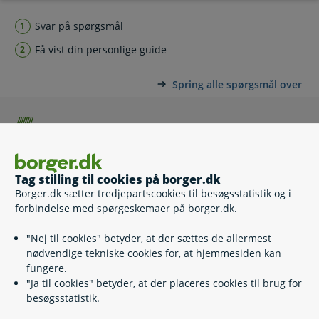
Svar på spørgsmål
Få vist din personlige guide
Spring alle spørgsmål over
Vælg din situation
Tag stilling til cookies på borger.dk
Vi er/har været gift
Borger.dk sætter tredjepartscookies til besøgsstatistik og i
Vi er/har været samlevende
forbindelse med spørgeskemaer på borger.dk.
"Nej til cookies" betyder, at der sættes de allermest
Næste
nødvendige tekniske cookies for, at hjemmesiden kan
fungere.
"Ja til cookies" betyder, at der placeres cookies til brug for
besøgsstatistik.
Vær opmærksom på, at vi ikke gemmer eller sender
i
Information
dine svar videre.