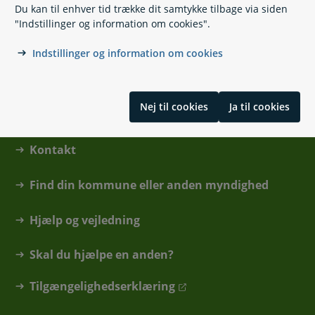
Du kan til enhver tid trække dit samtykke tilbage via siden
"Indstillinger og information om cookies".
Skrevet af Digitaliseringsstyrelsen i samarbejde med ATP,
Domstolsstyrelsen, KL, Familieretshuset og Skattestyrelsen
Indstillinger og information om cookies
Nej til cookies
Ja til cookies
Kontakt
Find din kommune eller anden myndighed
Hjælp og vejledning
Skal du hjælpe en anden?
Tilgængelighedserklæring