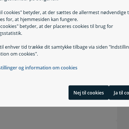
til cookies" betyder, at der sættes de allermest nødvendige 
es for, at hjemmesiden kan fungere.
ndløbsforhold
Selvbetjening
Selvbetjening, 
il cookies" betyder, at der placeres cookies til brug for
sstatistik.
Selvbetjening
Selvbetjening, 
il enhver tid trække dit samtykke tilbage via siden "Indstilli
tion om cookies".
 og Fødevareklagenævnet
Selvbetjening
Selvbetjening, K
stillinger og information om cookies
evareklagenævnet
Selvbetjening
Selvbetjening, 
Nej til cookies
Ja til 
net
Selvbetjening
Selvbetjening, 