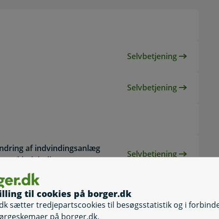
Selvbetjening
Selvbetjening, T
Selvbetjening
Selvbetjening, 
ændring af indvindingsanlæg
Selvbetjening
Selvbetjening, A
il markindvinding
illing til cookies på borger.dk
dk sætter tredjepartscookies til besøgsstatistik og i forbind
ørgeskemaer på borger.dk.