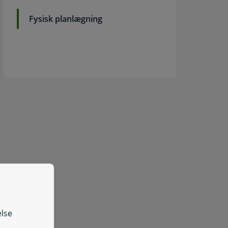
Fysisk planlægning
jek din vandkvalitet
Tjek drikkevandets hårdhed
nsøg om tilladelse til etablering og ændring af indvindingsa
else