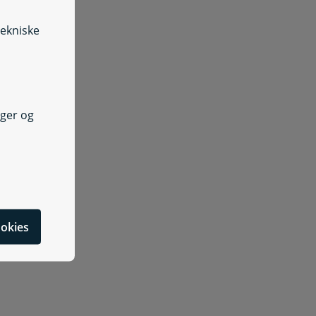
tekniske
Klageskema vedrørende natur- og vandløbsforhold
Klageskema vedrørende miljøforhold
nger og
lag til Planklagenævnet eller Miljø- og Fødevareklagenævne
Miljø- og Fødevareklagenævnets afgørelsesportal
cookies
Planklagenævnets afgørelsesportal