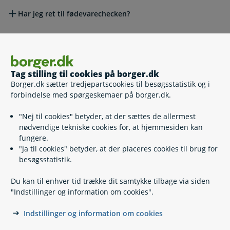
Har jeg ret til fødevarechecken?
Hvor meget får jeg udbetalt og hvornår?
Tag stilling til cookies på borger.dk
Jeg har ikke modtaget fødevarechecken,
Borger.dk sætter tredjepartscookies til besøgsstatistik og i
Selv
uddannelsesstøtte eller lærling
forbindelse med spørgeskemaer på borger.dk.
"Nej til cookies" betyder, at der sættes de allermest
Har du spørgsmål?
nødvendige tekniske cookies for, at hjemmesiden kan
fungere.
Jeg modtager folkepension
Jeg modtager folkepension
"Ja til cookies" betyder, at der placeres cookies til brug for
besøgsstatistik.
Har jeg ret til fødevarechecken?
Du kan til enhver tid trække dit samtykke tilbage via siden
"Indstillinger og information om cookies".
Indstillinger og information om cookies
Hvor meget får jeg udbetalt og hvornår?