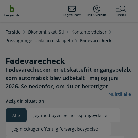
dens
hold
Digital Post
Mit Overblik
Menu
borger.dk
Forside
Økonomi, skat, SU
Kontante ydelser
Prisstigninger - økonomisk hjælp
Fødevarecheck
Fødevarecheck
Fødevarechecken er et skattefrit engangsbeløb,
som automatisk blev udbetalt i maj og juni
2026. Se nedenfor, om du er berettiget
Nulstil alle
Vælg din situation
Alle
Jeg modtager børne- og ungeydelse
Valgt
Jeg modtager offentlig forsørgelsesydelse