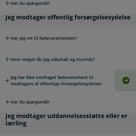
Har du spørgsmål?
Jeg modtager offentlig forsørgelsesydelse
Jeg modtager offentlig forsørgelsesydelse
Har jeg ret til fødevarechecken?
Hvor meget får jeg udbetalt og hvornår?
Jeg har ikke modtaget fødevarecheck til
Selv
modtagere af offentlige forsørgelsesydelser
Har du spørgsmål?
Jeg modtager uddannelsesstøtte eller er lærli
Jeg modtager uddannelsesstøtte eller er
lærling