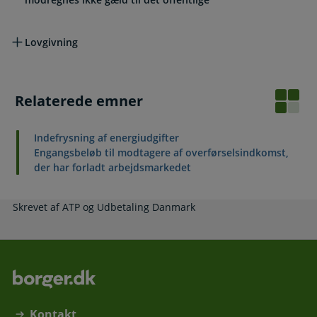
Lovgivning
Relaterede emner
Indefrysning af energiudgifter
Engangsbeløb til modtagere af overførselsindkomst,
der har forladt arbejdsmarkedet
Skrevet af ATP og Udbetaling Danmark
Kontakt