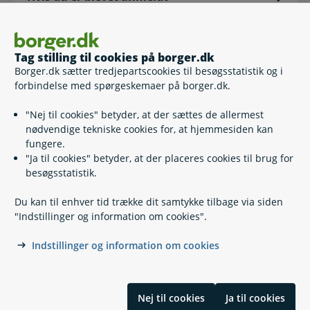
Tag stilling til cookies på borger.dk
Borger.dk sætter tredjepartscookies til besøgsstatistik og i
Sådan udfører Udbetaling Danmark kontrol
forbindelse med spørgeskemaer på borger.dk.
med udbetaling af sociale ydelser
"Nej til cookies" betyder, at der sættes de allermest
nødvendige tekniske cookies for, at hjemmesiden kan
fungere.
"Ja til cookies" betyder, at der placeres cookies til brug for
besøgsstatistik.
Du kan til enhver tid trække dit samtykke tilbage via siden
"Indstillinger og information om cookies".
Kontakt
Indstillinger og information om cookies
Find din kommune eller anden myndighed
Hjælp og vejledning
Nej til cookies
Ja til cookies