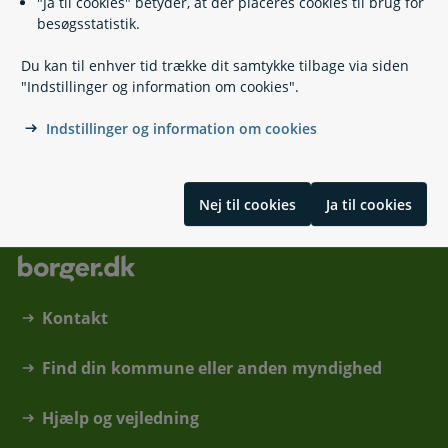
"Ja til cookies" betyder, at der placeres cookies til brug for
Relaterede emner
besøgsstatistik.
Du kan til enhver tid trække dit samtykke tilbage via siden
Arveregler og afgifter
"Indstillinger og information om cookies".
Gaver og arveforskud
Testamente
Indstillinger og information om cookies
Skrevet af Skattestyrelsen
Nej til cookies
Ja til cookies
Kontakt
Find din kommune eller anden myndighed
Hjælp og vejledning