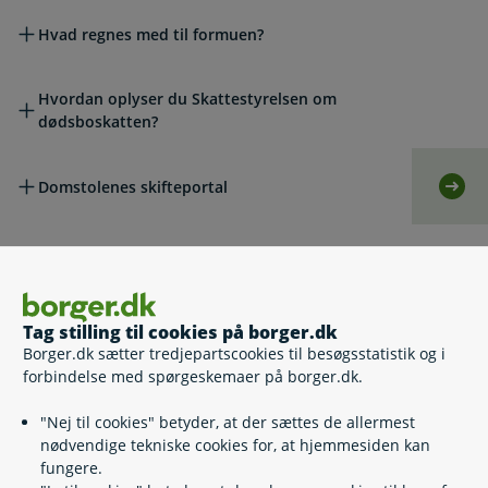
Hvad regnes med til formuen?
Hvordan oplyser du Skattestyrelsen om
dødsboskatten?
Domstolenes skifteportal
Selv
Hvis boet ikke skal betale dødsboskat
Tag stilling til cookies på borger.dk
Lovgivning
Borger.dk sætter tredjepartscookies til besøgsstatistik og i
forbindelse med spørgeskemaer på borger.dk.
Læs også
"Nej til cookies" betyder, at der sættes de allermest
nødvendige tekniske cookies for, at hjemmesiden kan
fungere.