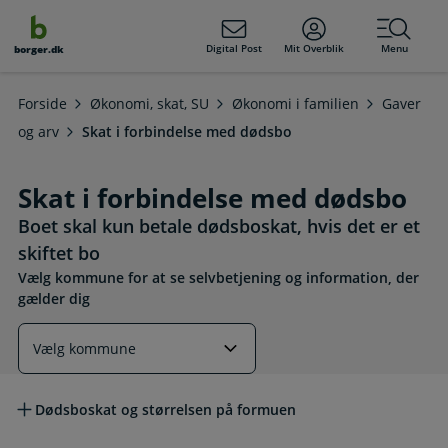
dens
hold
Digital Post
Mit Overblik
Menu
borger.dk
Forside
Økonomi, skat, SU
Økonomi i familien
Gaver
og arv
Skat i forbindelse med dødsbo
Skat i forbindelse med dødsbo
Boet skal kun betale dødsboskat, hvis det er et
skiftet bo
Vælg kommune for at se selvbetjening og information, der
gælder dig
Læs mere om emnet
Dødsboskat og størrelsen på formuen