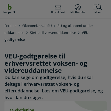
dens
hold
Digital Post
Mit Overblik
Menu
borger.dk
Forside
Økonomi, skat, SU
SU og økonomi under
uddannelse
Støtte til voksenuddannelse
VEU-
godtgørelse
VEU-godtgørelse til
erhvervsrettet voksen- og
videreuddannelse
Du kan søge om godtgørelse, hvis du skal
deltage i erhvervsrettet voksen- og
efteruddannelse. Læs om VEU-godtgørelse, og
hvordan du søger.
Tilmeld kursus og søg om VEU-godtgørelse. Selvbetjening