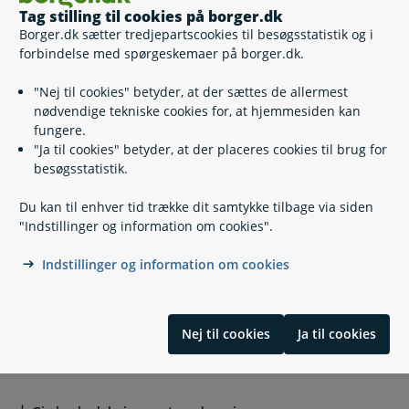
Hvornår får jeg pengene?
Tag stilling til cookies på borger.dk
Borger.dk sætter tredjepartscookies til besøgsstatistik og i
Særlige situationer
Særlige situationer
forbindelse med spørgeskemaer på borger.dk.
"Nej til cookies" betyder, at der sættes de allermest
nødvendige tekniske cookies for, at hjemmesiden kan
Jeg er selvstændig
fungere.
"Ja til cookies" betyder, at der placeres cookies til brug for
besøgsstatistik.
Jeg er afskediget eller har sagt op
Du kan til enhver tid trække dit samtykke tilbage via siden
"Indstillinger og information om cookies".
Du er under strejke, lockout eller blokade
Indstillinger og information om cookies
Tilbagebetaling: Hvis du har fået udbetalt for meget
Nej til cookies
Ja til cookies
Hvis du vil vide mere
Hvis du vil vide mere