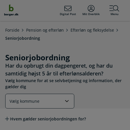
dens
hold
Digital Post
Mit Overblik
Menu
borger.dk
Forside
Pension og efterløn
Efterløn og fleksydelse
Seniorjobordning
Seniorjobordning
Har du opbrugt din dagpengeret, og har du
samtidig højst 5 år til efterlønsalderen?
Vælg kommune for at se selvbetjening og information, der
gælder dig
Læs mere om emnet
Hvem gælder seniorjobordningen for?