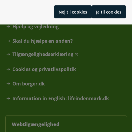
Find din kommune eller anden myndighed
Nej til cookies
Ja til cookies
Hjælp og vejledning
Skal du hjælpe en anden?
Tilgængelighedserklæring
Cookies og privatlivspolitik
Om borger.dk
Information in English: lifeindenmark.dk
Webtilgængelighed