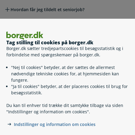
Hvordan får jeg tildelt et seniorjob?
Betingelser for seniorjobbet
Tag stilling til cookies på borger.dk
Borger.dk sætter tredjepartscookies til besøgsstatistik og i
Hvis du vil klage
forbindelse med spørgeskemaer på borger.dk.
"Nej til cookies" betyder, at der sættes de allermest
Lovgivning
nødvendige tekniske cookies for, at hjemmesiden kan
fungere.
"Ja til cookies" betyder, at der placeres cookies til brug for
Skrevet af Styrelsen for Arbejdsmarked og Rekruttering
besøgsstatistik.
Du kan til enhver tid trække dit samtykke tilbage via siden
"Indstillinger og information om cookies".
Indstillinger og information om cookies
Kontakt