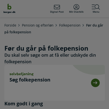
dens
hold
Digital Post
Mit Overblik
Menu
borger.dk
Forside
Pension og efterløn
Folkepension
Før du går
på folkepension
Før du går på folkepension
Du skal selv søge om at få eller udskyde din
folkepension
Søg folkepension. Selvbetjening
Søg folkepension
Kom godt i gang
Kom godt i gang