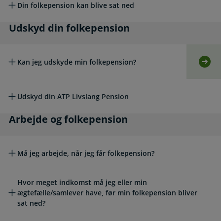
Din folkepension kan blive sat ned
Udskyd din folkepension
Udskyd din folkepension
Kan jeg udskyde min folkepension?
Selv
Udskyd din ATP Livslang Pension
Arbejde og folkepension
Arbejde og folkepension
Må jeg arbejde, når jeg får folkepension?
Hvor meget indkomst må jeg eller min
ægtefælle/samlever have, før min folkepension bliver
sat ned?