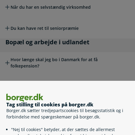
Når du har en selvstændig virksomhed
Du kan have ret til seniorpræmie
Bopæl og arbejde i udlandet
Bopæl og arbejde i udlandet
Hvor længe skal jeg bo i Danmark for at få
folkepension?
Kan jeg få folkepension, når jeg har arbejdet i udlandet?
Min folkepension hvis jeg har arbejdet i Danmark, men
Tag stilling til cookies på borger.dk
boet i udlandet
Borger.dk sætter tredjepartscookies til besøgsstatistik og i
forbindelse med spørgeskemaer på borger.dk.
Brexit: Storbritannien og pension
"Nej til cookies" betyder, at der sættes de allermest