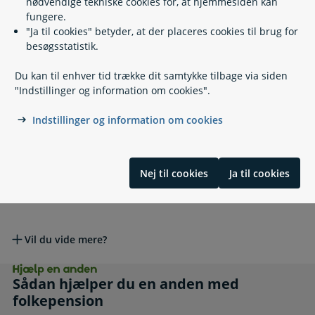
nødvendige tekniske cookies for, at hjemmesiden kan
Enlig eller samlevende
Enlig eller samlevende
fungere.
"Ja til cookies" betyder, at der placeres cookies til brug for
besøgsstatistik.
Enlig eller samlevende - hvad betyder det for min
folkepension?
Du kan til enhver tid trække dit samtykke tilbage via siden
"Indstillinger og information om cookies".
Hvornår er man enlig eller samlevende?
Indstillinger og information om cookies
Andre emner
Andre emner
Nej til cookies
Ja til cookies
Hvem skal jeg kontakte?
Vil du vide mere?
Hjælp en anden. Sådan hjælper du en anden 
Sådan hjælper du en anden med
folkepension