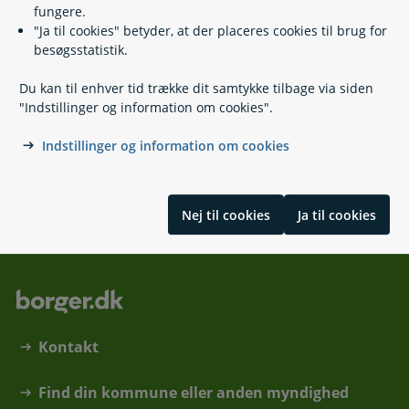
fungere.
Om pension
"Ja til cookies" betyder, at der placeres cookies til brug for
Lovbaserede pensioner
besøgsstatistik.
Arbejdsmarkedspensioner
Individuelle pensioner
Du kan til enhver tid trække dit samtykke tilbage via siden
Arbejdsmarkeds- og individuel pension til udlandet
"Indstillinger og information om cookies".
Pension er også forsikring
Indstillinger og information om cookies
Skrevet af Beskæftigelses- og Ligestillingsministeriet,
Medarbejder- og Kompetencestyrelsen og Styrelsen for
Arbejdsmarked og Rekruttering
Nej til cookies
Ja til cookies
Kontakt
Find din kommune eller anden myndighed