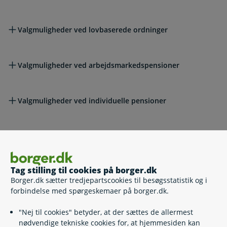
Valgmuligheder ved lovbaserede ordninger
Valgmuligheder ved arbejdsmarkedspensioner
Valgmuligheder ved individuelle pensioner
Overvej løbende dine valg
Tag stilling til cookies på borger.dk
Læs også
Borger.dk sætter tredjepartscookies til besøgsstatistik og i
forbindelse med spørgeskemaer på borger.dk.
Relaterede emner
"Nej til cookies" betyder, at der sættes de allermest
nødvendige tekniske cookies for, at hjemmesiden kan