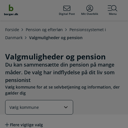
dens
hold
Digital Post
Mit Overblik
Menu
borger.dk
Forside
Pension og efterløn
Pensionssystemet i
Danmark
Valgmuligheder og pension
Valgmuligheder og pension
Du kan sammensætte din pension på mange
måder. De valg har indflydelse på dit liv som
pensionist
Vælg kommune for at se selvbetjening og information, der
gælder dig
Læs mere om emnet
Flere vigtige valg