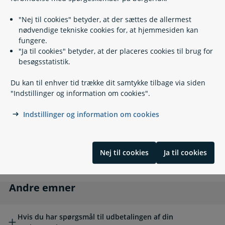
Hvornår er man enlig eller samlevende? (Film)
"Nej til cookies" betyder, at der sættes de allermest
Ved dødsfald
Ved dødsfald
nødvendige tekniske cookies for, at hjemmesiden kan
fungere.
"Ja til cookies" betyder, at der placeres cookies til brug for
Har du mistet?
besøgsstatistik.
Du kan til enhver tid trække dit samtykke tilbage via siden
"Indstillinger og information om cookies".
Hvad sker der med min seniorpension, når jeg dør?
Indstillinger og information om cookies
Hvad sker der med min seniorpension, når min
ægtefælle samlever dør?
Nej til cookies
Ja til cookies
Kan der være udbetalt for lidt eller for meget
seniorpension ved dødsfald?
Andre emner
Andre emner
Hvis du har spørgsmål til udbetalingen af din