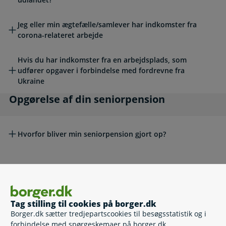
Jeg eller min ægtefælle/samlever har indkomster fra
corona-relateret arbejde
Hvis du har indkomster fra en arbejdsplads, som
udfører opgaver i forbindelse med fordrevne fra
Ukraine
Opgørelse af din seniorpension
Opgørelse af din seniorpension
Hvorfor bliver min seniorpension gjort op?
Hvordan betaler jeg pension tilbage?
Enlig eller samlevende
Enlig eller samlevende
Tag stilling til cookies på borger.dk
Borger.dk sætter tredjepartscookies til besøgsstatistik og i
forbindelse med spørgeskemaer på borger.dk.