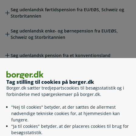
Søg udenlandsk førtidspension fra EU/EØS, Schweiz og
Storbritannien
Søg udenlandsk enke- og børnepension fra EU/EØS,
Schweiz og Storbritannien
Søg udenlandsk pension fra et konventionsland
Søg udenlandsk pension fra USA
Tag stilling til cookies på borger.dk
Borger.dk sætter tredjepartscookies til besøgsstatistik og i
forbindelse med spørgeskemaer på borger.dk.
Søg pension fra andre lande
"Nej til cookies" betyder, at der sættes de allermest
nødvendige tekniske cookies for, at hjemmesiden kan
Hvis du allerede får dansk eller udenlandsk
fungere.
førtidspension
"Ja til cookies" betyder, at der placeres cookies til brug for
Andre emner
Andre emner
besøgsstatistik.