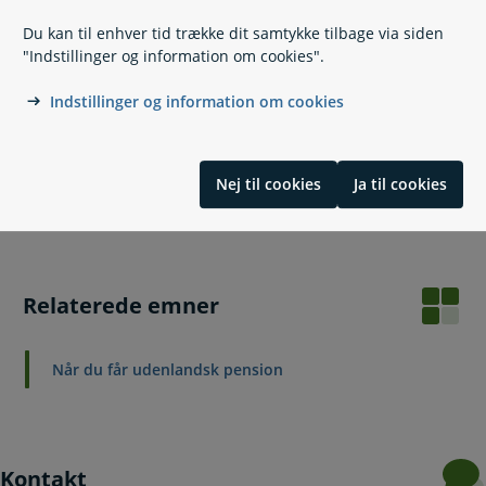
Du kan til enhver tid trække dit samtykke tilbage via siden
"Indstillinger og information om cookies".
Vil du vide mere?
Indstillinger og information om cookies
Sådan hjælper du en anden med udenlandsk 
Sådan hjælper du en anden med
udenlandsk pension
Nej til cookies
Ja til cookies
Når du skal hjælpe en anden: fuldmagt til pension
Relaterede emner
Når du får udenlandsk pension
Kontakt