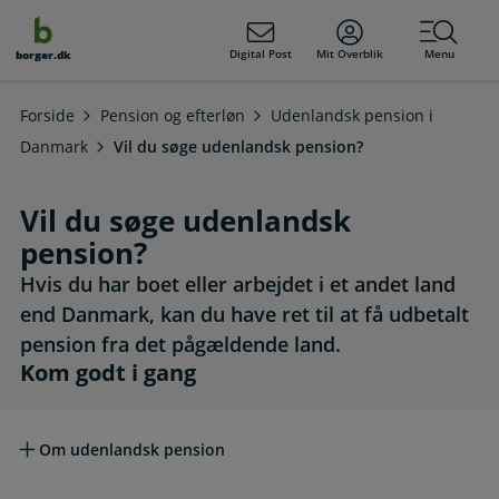
dens
hold
Digital Post
Mit Overblik
Menu
borger.dk
Forside
Pension og efterløn
Udenlandsk pension i
Danmark
Vil du søge udenlandsk pension?
Vil du søge udenlandsk
pension?
Hvis du har boet eller arbejdet i et andet land
end Danmark, kan du have ret til at få udbetalt
pension fra det pågældende land.
Kom godt i gang
Kom godt i gang
Om udenlandsk pension