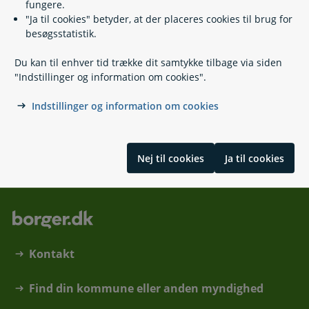
fungere.
"Ja til cookies" betyder, at der placeres cookies til brug for
Relaterede emner
besøgsstatistik.
Du kan til enhver tid trække dit samtykke tilbage via siden
Forberedt på kriser
"Indstillinger og information om cookies".
Varsling ved ulykker og katastrofer
Værnepligt
Indstillinger og information om cookies
Militærnægter
Skrevet af Styrelsen for Samfundssikkerhed
Nej til cookies
Ja til cookies
Kontakt
Find din kommune eller anden myndighed