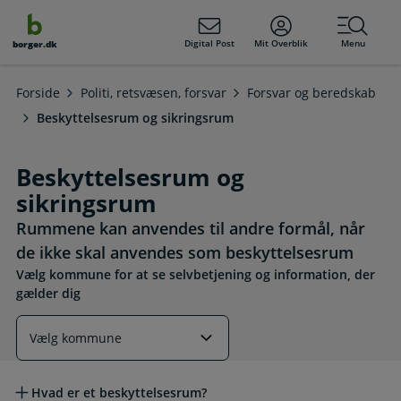
dens
hold
Digital Post
Mit Overblik
Menu
borger.dk
Forside
Politi, retsvæsen, forsvar
Forsvar og beredskab
Beskyttelsesrum og sikringsrum
Beskyttelsesrum og
sikringsrum
Rummene kan anvendes til andre formål, når
de ikke skal anvendes som beskyttelsesrum
Vælg kommune for at se selvbetjening og information, der
gælder dig
Læs mere om emnet
Hvad er et beskyttelsesrum?