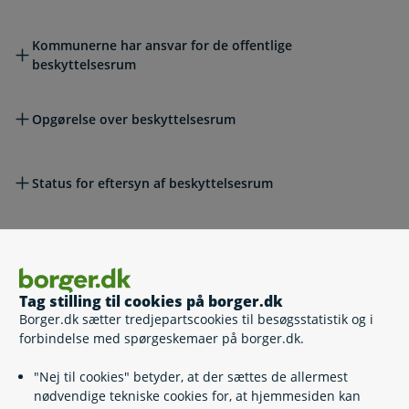
Kommunerne har ansvar for de offentlige
beskyttelsesrum
Opgørelse over beskyttelsesrum
Status for eftersyn af beskyttelsesrum
Hvis du vil klage
Tag stilling til cookies på borger.dk
Lovgivning
Borger.dk sætter tredjepartscookies til besøgsstatistik og i
forbindelse med spørgeskemaer på borger.dk.
Læs også
"Nej til cookies" betyder, at der sættes de allermest
nødvendige tekniske cookies for, at hjemmesiden kan