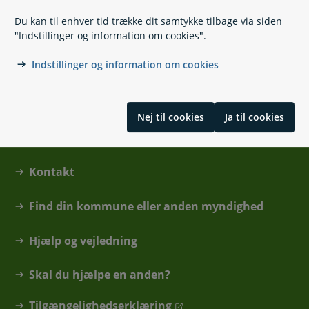
Motionsråd
Du kan til enhver tid trække dit samtykke tilbage via siden
Rygestop
"Indstillinger og information om cookies".
Indstillinger og information om cookies
Skrevet af redaktionen på sundhed.dk
Nej til cookies
Ja til cookies
Kontakt
Find din kommune eller anden myndighed
Hjælp og vejledning
Skal du hjælpe en anden?
Tilgængelighedserklæring