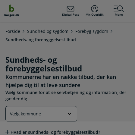
dens
hold
Digital Post
Mit Overblik
Menu
borger.dk
Forside
Sundhed og sygdom
Forebyg sygdom
Sundheds- og forebyggelsestilbud
Sundheds- og
forebyggelsestilbud
Kommunerne har en række tilbud, der kan
hjælpe dig til at leve sundere
Vælg kommune for at se selvbetjening og information, der
gælder dig
Læs mere om emnet
Hvad er sundheds- og forebyggelsestilbud?