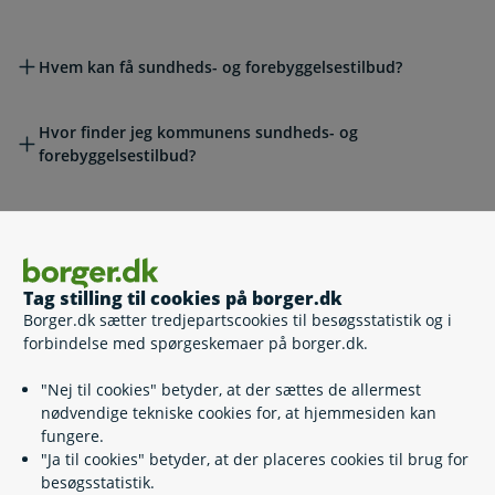
Hvem kan få sundheds- og forebyggelsestilbud?
Hvor finder jeg kommunens sundheds- og
forebyggelsestilbud?
Lovgivning
Tag stilling til cookies på borger.dk
Læs også
Borger.dk sætter tredjepartscookies til besøgsstatistik og i
forbindelse med spørgeskemaer på borger.dk.
Relaterede emner
"Nej til cookies" betyder, at der sættes de allermest
nødvendige tekniske cookies for, at hjemmesiden kan
fungere.
Tilbud til stressramte
"Ja til cookies" betyder, at der placeres cookies til brug for
Alkoholbehandling
besøgsstatistik.
Kostråd