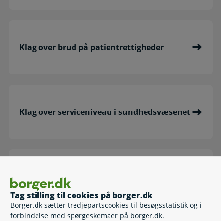
Klag over brud på patientrettigheder
Klag over serviceniveau i sundhedsvæsenet
Klag til Ankenævnet for Tilsynsafgørelser
Tag stilling til cookies på borger.dk
Borger.dk sætter tredjepartscookies til besøgsstatistik og i
forbindelse med spørgeskemaer på borger.dk.