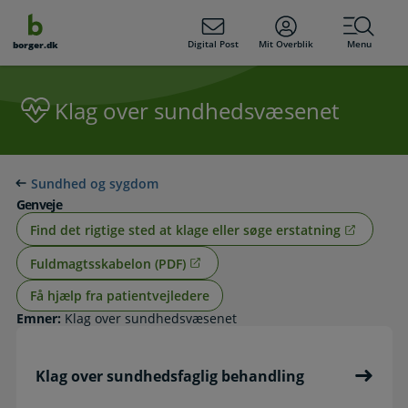
dens
hold
Digital Post
Mit Overblik
Menu
borger.dk
Klag over sundhedsvæsenet
Sundhed og sygdom
Genveje
Find det rigtige sted at klage eller søge erstatning
Fuldmagtsskabelon (PDF)
Få hjælp fra patientvejledere
Emner:
Klag over sundhedsvæsenet
Klag over sundhedsfaglig behandling