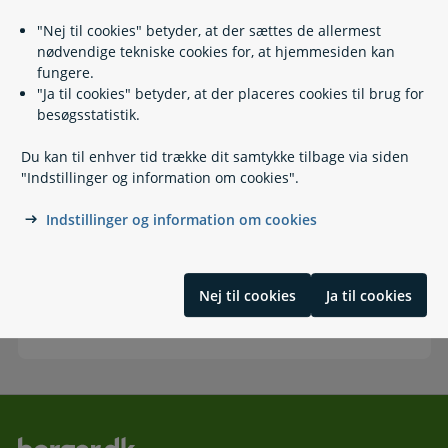
"Nej til cookies" betyder, at der sættes de allermest
Klag over tvangsindgreb i psykiatrien
nødvendige tekniske cookies for, at hjemmesiden kan
fungere.
"Ja til cookies" betyder, at der placeres cookies til brug for
besøgsstatistik.
Du kan til enhver tid trække dit samtykke tilbage via siden
Klag over tvangsbehandling
"Indstillinger og information om cookies".
Indstillinger og information om cookies
Nej til cookies
Ja til cookies
Klag over påbud om besøgsrestriktioner