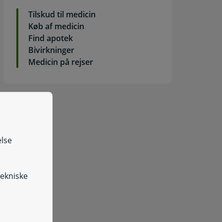
Tilskud til medicin
Køb af medicin
Find apotek
Bivirkninger
Medicin på rejser
eld en bivirkning ved medicin
else
Medicinkombination
tekniske
øb medicin online på apoteket