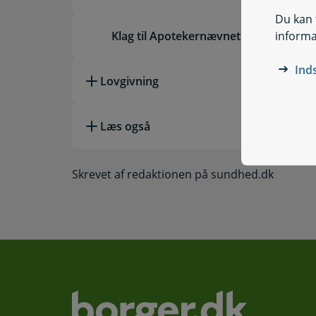
Du kan t
informa
Klag til Apotekernævnet
Ind
Lovgivning
Læs også
Skrevet af redaktionen på sundhed.dk