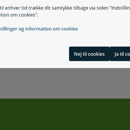
il enhver tid trække dit samtykke tilbage via siden "Indstilli
tion om cookies".
Selvbetjening
Selvbetjening, K
stillinger og information om cookies
Nej til cookies
Ja til 