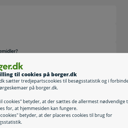
emidler?
Selvbetjening
Selvbetjening, M
illing til cookies på borger.dk
dk sætter tredjepartscookies til besøgsstatistik og i forbind
ørgeskemaer på borger.dk.
Selvbetjening
Selvbetjening, 
til cookies" betyder, at der sættes de allermest nødvendige 
Selvbetjening
es for, at hjemmesiden kan fungere.
Selvbetjening, K
il cookies" betyder, at der placeres cookies til brug for
sstatistik.