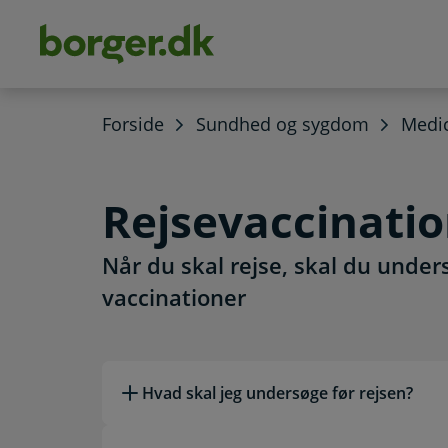
dens
hold
Forside
Sundhed og sygdom
Medic
Rejsevaccinati
Når du skal rejse, skal du unde
vaccinationer
Læs mere om emnet
Hvad skal jeg undersøge før rejsen?