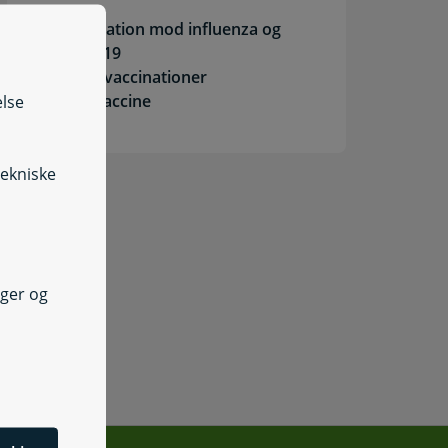
Vaccination mod influenza og
covid-19
Børnevaccinationer
HPV-vaccine
else
e vaccinationer
tekniske
nger og