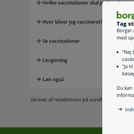
Hvilke vaccinationer skal jeg have?
Hvor bliver jeg vaccineret?
Tag st
Borger.
med sp
Se vaccinationer
"Nej 
cooki
Lovgivning
"Ja t
besøg
Læs også
Du kan t
informa
Skrevet af redaktionen på sundhed.dk
Ind