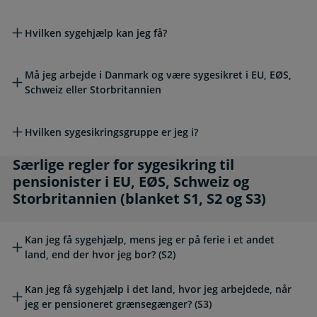
Hvilken sygehjælp kan jeg få?
Må jeg arbejde i Danmark og være sygesikret i EU, EØS,
Schweiz eller Storbritannien
Hvilken sygesikringsgruppe er jeg i?
Særlige regler for sygesikring til pensionister 
Særlige regler for sygesikring til
pensionister i EU, EØS, Schweiz og
Storbritannien (blanket S1, S2 og S3)
Kan jeg få sygehjælp, mens jeg er på ferie i et andet
land, end der hvor jeg bor? (S2)
Kan jeg få sygehjælp i det land, hvor jeg arbejdede, når
jeg er pensioneret grænsegænger? (S3)