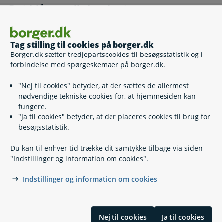
Det blå sygesikringskort
Det blå sygesikringskort
Kan jeg få det blå sygesikringskort
Tag stilling til cookies på borger.dk
Borger.dk sætter tredjepartscookies til besøgsstatistik og i
forbindelse med spørgeskemaer på borger.dk.
Hvad dækker det blå sygesikringskort
"Nej til cookies" betyder, at der sættes de allermest
nødvendige tekniske cookies for, at hjemmesiden kan
fungere.
Hvor kan jeg bruge det blå sygesikringskort
"Ja til cookies" betyder, at der placeres cookies til brug for
besøgsstatistik.
Bestil det blå sygesikringskort
Du kan til enhver tid trække dit samtykke tilbage via siden
Selv
"Indstillinger og information om cookies".
Andre emner
Andre emner
Indstillinger og information om cookies
Guide: Når du flytter til udlandet
Nej til cookies
Ja til cookies