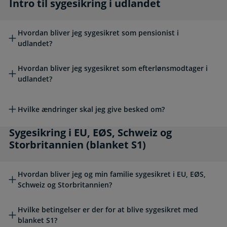
Intro til sygesikring i udlandet
Intro til sygesikring i udlandet
Hvordan bliver jeg sygesikret som pensionist i
udlandet?
Hvordan bliver jeg sygesikret som efterlønsmodtager i
udlandet?
Hvilke ændringer skal jeg give besked om?
Sygesikring i EU, EØS, Schweiz og Storbritanni
Sygesikring i EU, EØS, Schweiz og
Storbritannien (blanket S1)
Hvordan bliver jeg og min familie sygesikret i EU, EØS,
Schweiz og Storbritannien?
Hvilke betingelser er der for at blive sygesikret med
blanket S1?