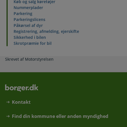
Køb og salg køretøjer
Nummerplader
Parkering
Parkeringslicens
Påkørsel af dyr
Registrering, afmelding, ejerskifte
Sikkerhed i bilen
Skrotpræmie for bil
Skrevet af Motorstyrelsen
Kontakt
Find din kommune eller anden myndighed