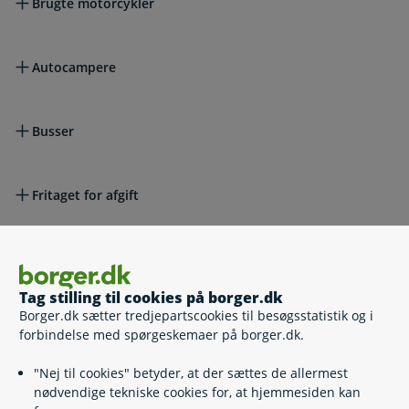
Brugte motorcykler
Autocampere
Busser
Fritaget for afgift
Vare- og lastbiler
Tag stilling til cookies på borger.dk
Borger.dk sætter tredjepartscookies til besøgsstatistik og i
Vægtafgift, grøn afgift CO2-ejerafgift og andre afgifter
forbindelse med spørgeskemaer på borger.dk.
"Nej til cookies" betyder, at der sættes de allermest
Afgiftssatserne
nødvendige tekniske cookies for, at hjemmesiden kan