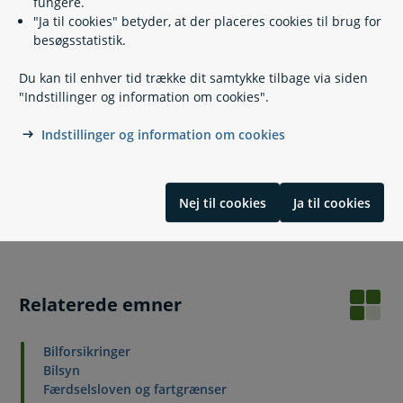
fungere.
"Ja til cookies" betyder, at der placeres cookies til brug for
besøgsstatistik.
Brændstofforbrug
Du kan til enhver tid trække dit samtykke tilbage via siden
"Indstillinger og information om cookies".
Huskeliste
Indstillinger og information om cookies
Lovgivning
Nej til cookies
Ja til cookies
Læs også
Relaterede emner
Bilforsikringer
Bilsyn
Færdselsloven og fartgrænser