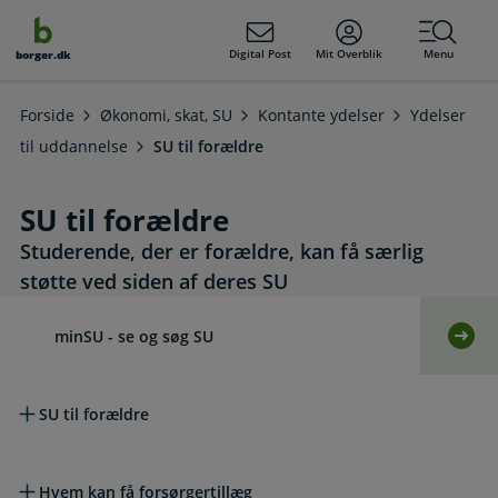
dens
hold
Digital Post
Mit Overblik
Menu
borger.dk
Forside
Økonomi, skat, SU
Kontante ydelser
Ydelser
til uddannelse
SU til forældre
SU til forældre
Studerende, der er forældre, kan få særlig
støtte ved siden af deres SU
Læs mere om emnet
minSU - se og søg SU
Selv
SU til forældre
Hvem kan få forsørgertillæg