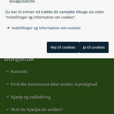
besøgsstatistik.
Søg SU
Du kan til enhver tid trække dit samtykke tilbage via siden
SU i udlandet
"Indstillinger og information om cookies".
Befordringstilskud til arbejdsmarkedsuddannelser
Indstillinger og information om cookies
Skrevet af Uddannelses- og Forskningsstyrelsen
Nej til cookies
Ja til cookies
Kontakt
Find din kommune eller anden myndighed
Hjælp og vejledning
Skal du hjælpe en anden?