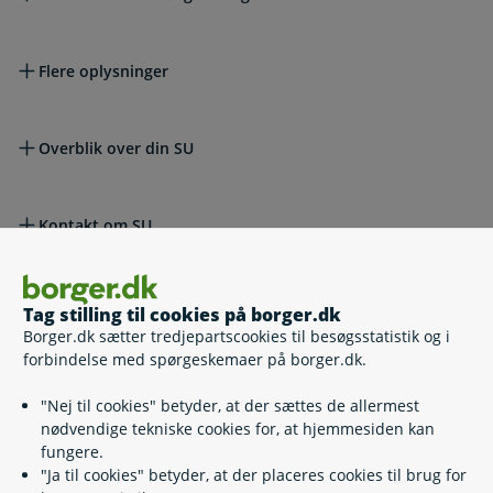
Flere oplysninger
Overblik over din SU
Kontakt om SU
Lovgivning
Tag stilling til cookies på borger.dk
Borger.dk sætter tredjepartscookies til besøgsstatistik og i
forbindelse med spørgeskemaer på borger.dk.
Læs også
"Nej til cookies" betyder, at der sættes de allermest
nødvendige tekniske cookies for, at hjemmesiden kan
fungere.
Relaterede emner
"Ja til cookies" betyder, at der placeres cookies til brug for