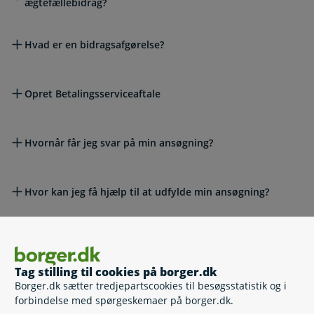
ægtefællebidrag?
Hvad er en bidragsafgørelse?
Opret Betalingsserviceaftale
Hvornår får jeg svar på min ansøgning?
Hvor kan jeg få hjælp til at udfylde min ansøgning?
Giv besked om ændringer til Udbetaling Danmark
Tag stilling til cookies på borger.dk
Borger.dk sætter tredjepartscookies til besøgsstatistik og i
Hvem skal jeg kontakte, hvis jeg har spørgsmål?
forbindelse med spørgeskemaer på borger.dk.