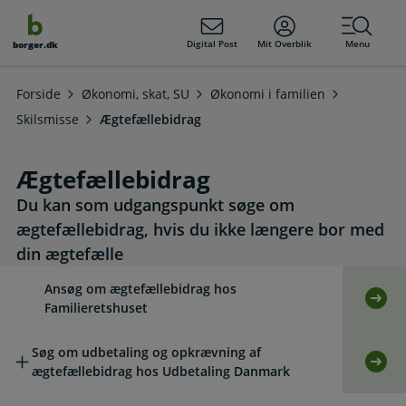
dens
hold
Digital Post
Mit Overblik
Menu
borger.dk
Forside
Økonomi, skat, SU
Økonomi i familien
Skilsmisse
Ægtefællebidrag
Ægtefællebidrag
Du kan som udgangspunkt søge om
ægtefællebidrag, hvis du ikke længere bor med
din ægtefælle
Læs mere om emnet
Ansøg om ægtefællebidrag hos
Selv
Familieretshuset
Søg om udbetaling og opkrævning af
Selv
ægtefællebidrag hos Udbetaling Danmark