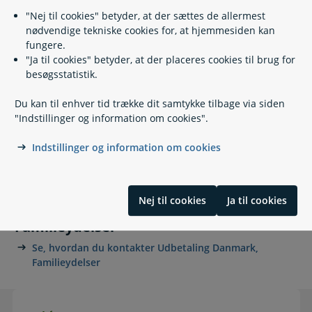
"Nej til cookies" betyder, at der sættes de allermest
Giv fuldmagt til dine familieydelser
nødvendige tekniske cookies for, at hjemmesiden kan
fungere.
Hvis du vil vide mere
Hvis du vil vide mere
"Ja til cookies" betyder, at der placeres cookies til brug for
besøgsstatistik.
Du kan til enhver tid trække dit samtykke tilbage via siden
Hvis du vil klage
"Indstillinger og information om cookies".
Indstillinger og information om cookies
Lovgivning
Nej til cookies
Ja til cookies
Kontakt Udbetaling Danmark,
Familieydelser
Se, hvordan du kontakter Udbetaling Danmark,
Familieydelser