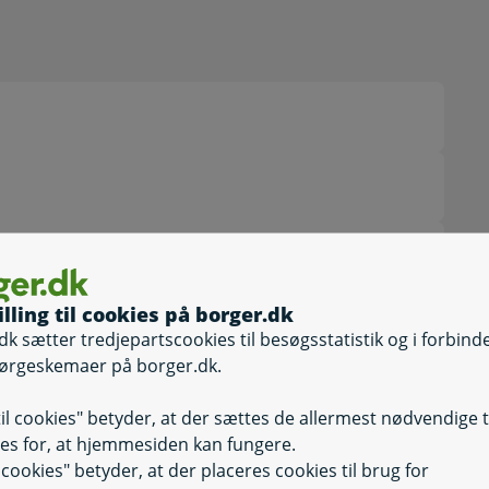
illing til cookies på borger.dk
Selvbetjening
dk sætter tredjepartscookies til besøgsstatistik og i forbind
Selvbetjening, 
ørgeskemaer på borger.dk.
til cookies" betyder, at der sættes de allermest nødvendige 
es for, at hjemmesiden kan fungere.
usleje under indsættelse
Selvbetjening
il cookies" betyder, at der placeres cookies til brug for
Selvbetjening, A