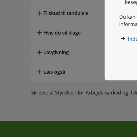
besøg
Tilskud til tandpleje
Du kan t
informa
Hvis du vil klage
Ind
Lovgivning
Læs også
Skrevet af Styrelsen for Arbejdsmarked og Re