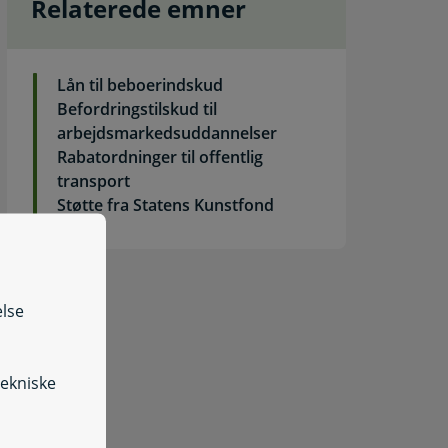
Relaterede emner
Lån til beboerindskud
Befordringstilskud til
arbejdsmarkedsuddannelser
Rabatordninger til offentlig
transport
Støtte fra Statens Kunstfond
else
Ansøg om enkeltydelser
tekniske
nsøg om hjælp til betaling af husleje under indsættelse - lov