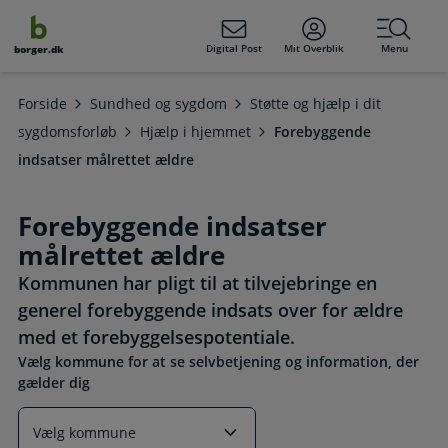
dens
hold
Digital Post
Mit Overblik
Menu
borger.dk
Forside
Sundhed og sygdom
Støtte og hjælp i dit
sygdomsforløb
Hjælp i hjemmet
Forebyggende
indsatser målrettet ældre
Forebyggende indsatser
målrettet ældre
Kommunen har pligt til at tilvejebringe en
generel forebyggende indsats over for ældre
med et forebyggelsespotentiale.
Vælg kommune for at se selvbetjening og information, der
gælder dig