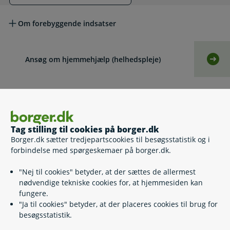
Læs mere om emnet
Om forebyggende indsatser
Ansøg om hjemmehjælp (helhedspleje)
Selv
Lovgivning
Tag stilling til cookies på borger.dk
Læs også
Borger.dk sætter tredjepartscookies til besøgsstatistik og i
forbindelse med spørgeskemaer på borger.dk.
Relaterede emner
"Nej til cookies" betyder, at der sættes de allermest
nødvendige tekniske cookies for, at hjemmesiden kan
fungere.
Kommunal sygepleje og hjemmehjælp efter
"Ja til cookies" betyder, at der placeres cookies til brug for
sygehusophold
besøgsstatistik.
Helhedspleje