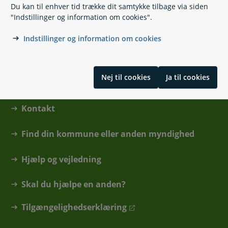
Madlevering og madordning
Du kan til enhver tid trække dit samtykke tilbage via siden
"Indstillinger og information om cookies".
Skrevet af Børne-, Ældre- og Boligministeriet
Indstillinger og information om cookies
Nej til cookies
Ja til cookies
Kontakt
Find din kommune eller anden myndighed
Hjælp og vejledning
Skal du hjælpe en anden?
Tilgængelighedserklæring