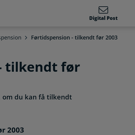
Digital Post
spension
Førtidspension - tilkendt før 2003
 tilkendt før
 om du kan få tilkendt
kendt før 2003
ør 2003