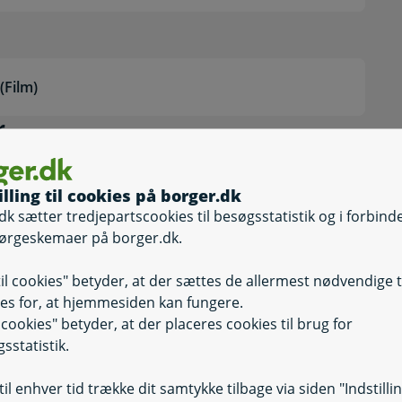
e
(Film)
dringer
r
t af året
illing til cookies på borger.dk
dk sætter tredjepartscookies til besøgsstatistik og i forbind
ørgeskemaer på borger.dk.
nger om mine indkomster?
til cookies" betyder, at der sættes de allermest nødvendige 
 betyder det for min førtids
r det for min førtidspension?
es for, at hjemmesiden kan fungere.
il cookies" betyder, at der placeres cookies til brug for
sstatistik.
il enhver tid trække dit samtykke tilbage via siden "Indstilli