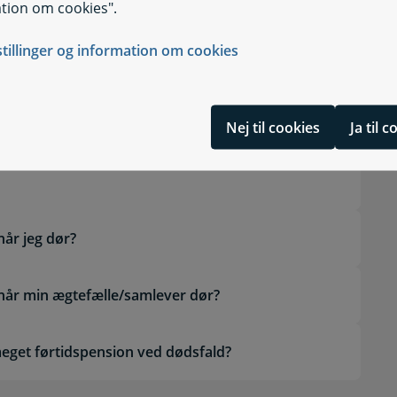
ion og SUPP (Supplerende
tion om cookies".
stillinger og information om cookies
ion?
Nej til cookies
Ja til 
år jeg dør?
når min ægtefælle/samlever dør?
 meget førtidspension ved dødsfald?