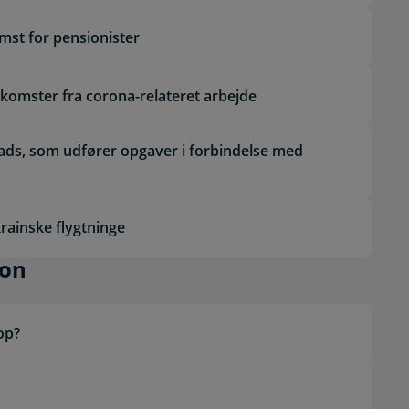
st for pensionister
dkomster fra corona-relateret arbejde
lads, som udfører opgaver i forbindelse med
krainske flygtninge
idspension
ion
 op?