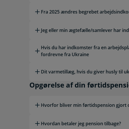
Fra 2025 ændres begrebet arbejdsindkom
Jeg eller min ægtefælle/samlever har in
Hvis du har indkomster fra en arbejdsp
fordrevne fra Ukraine
Dit varmetillæg, hvis du giver husly til u
Opgørelse af din ført
Opgørelse af din førtidspens
Hvorfor bliver min førtidspension gjort
Hvordan betaler jeg pension tilbage?