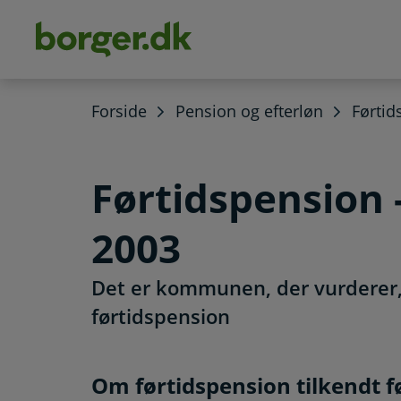
dens
hold
Forside
Pension og efterløn
Førtid
Førtidspension -
2003
Det er kommunen, der vurderer,
førtidspension
Om førtidspension til
Om førtidspension tilkendt f