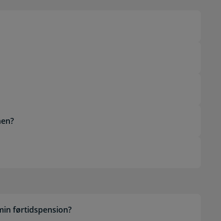
nen?
min førtidspension?