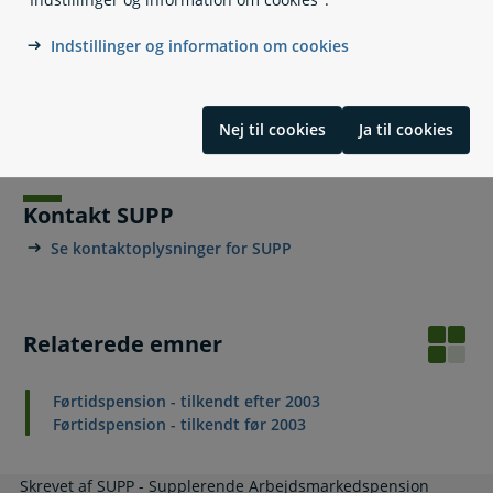
Indstillinger og information om cookies
Lovgivning
Læs også
Nej til cookies
Ja til cookies
Kontakt SUPP
Se kontaktoplysninger for SUPP
Relaterede emner
Førtidspension - tilkendt efter 2003
Førtidspension - tilkendt før 2003
Skrevet af SUPP - Supplerende Arbejdsmarkedspension