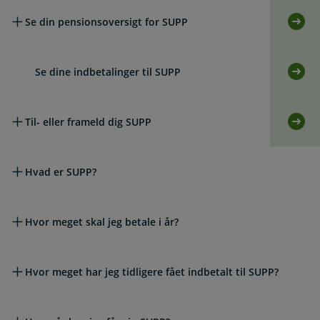
Læs mere om emnet
Se din pensionsoversigt for SUPP
Selv
Se dine indbetalinger til SUPP
Selv
Til- eller frameld dig SUPP
Selv
Hvad er SUPP?
Hvor meget skal jeg betale i år?
Hvor meget har jeg tidligere fået indbetalt til SUPP?