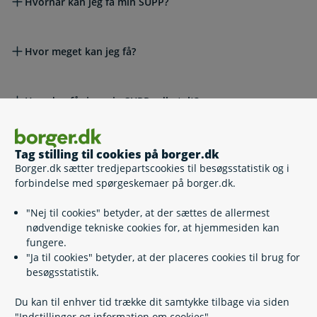
Hvornår kan jeg få min SUPP?
Hvor meget kan jeg få?
Hvordan får jeg min SUPP udbetalt?
Hvad sker der med min SUPP, når jeg dør?
Tag stilling til cookies på borger.dk
Borger.dk sætter tredjepartscookies til besøgsstatistik og i
forbindelse med spørgeskemaer på borger.dk.
Hvis din SUPP administreres af ATP
"Nej til cookies" betyder, at der sættes de allermest
nødvendige tekniske cookies for, at hjemmesiden kan
fungere.
ATP’s kundeambassadør
"Ja til cookies" betyder, at der placeres cookies til brug for
besøgsstatistik.
Hvis du vil klage
Du kan til enhver tid trække dit samtykke tilbage via siden
"Indstillinger og information om cookies".